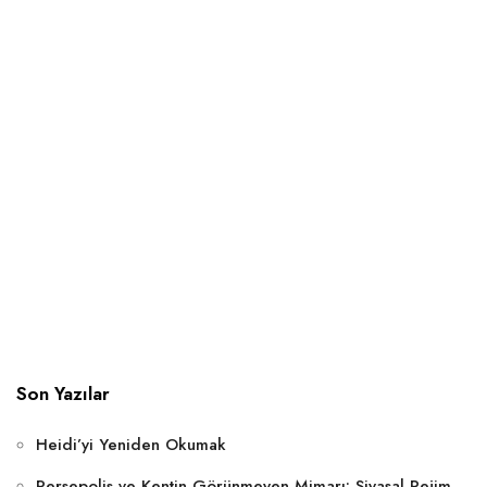
Son Yazılar
Heidi’yi Yeniden Okumak
Persepolis ve Kentin Görünmeyen Mimarı: Siyasal Rejim