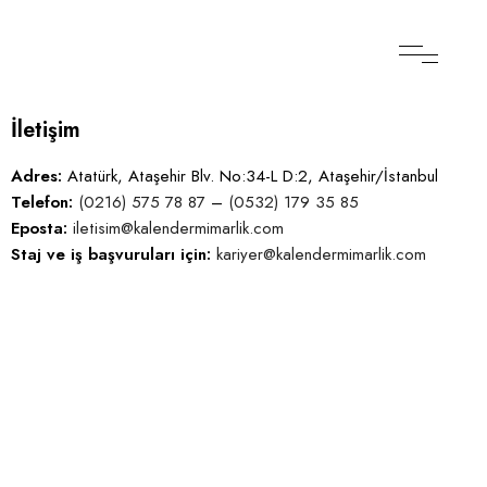
İletişim
Adres:
Atatürk, Ataşehir Blv. No:34-L D:2, Ataşehir/İstanbul
Telefon:
(0216) 575 78 87
–
(0532) 179 35 85
Eposta:
iletisim@kalendermimarlik.com
Staj ve iş başvuruları için:
kariyer@kalendermimarlik.com