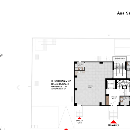
Ana Sa
ğı
ehir