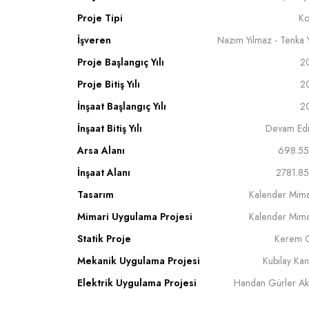
Proje Tipi
Ko
İşveren
Nazım Yılmaz - Tenka 
Proje Başlangıç Yılı
2
Proje Bitiş Yılı
2
İnşaat Başlangıç Yılı
2
İnşaat Bitiş Yılı
Devam Edi
Arsa Alanı
698.55
İnşaat Alanı
2781.85
Tasarım
Kalender Mima
Mimari Uygulama Projesi
Kalender Mima
Statik Proje
Kerem 
Mekanik Uygulama Projesi
Kubilay Ka
Elektrik Uygulama Projesi
Handan Gürler Ak