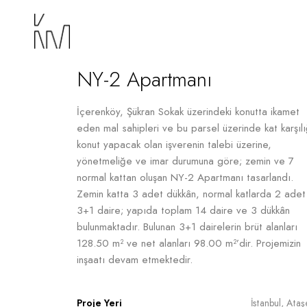
NY-2 Apartmanı
İçerenköy, Şükran Sokak üzerindeki konutta ikamet
eden mal sahipleri ve bu parsel üzerinde kat karşılı
konut yapacak olan işverenin talebi üzerine,
yönetmeliğe ve imar durumuna göre; zemin ve 7
normal kattan oluşan NY-2 Apartmanı tasarlandı.
Zemin katta 3 adet dükkân, normal katlarda 2 adet
3+1 daire; yapıda toplam 14 daire ve 3 dükkân
bulunmaktadır. Bulunan 3+1 dairelerin brüt alanları
128.50 m² ve net alanları 98.00 m²’dir. Projemizin
inşaatı devam etmektedir.
Proje Yeri
İstanbul, Ataş