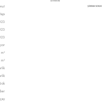
nut
Yapı
023
023
023
yor
 m²
 m²
rlık
rlık
Gök
nber
çay